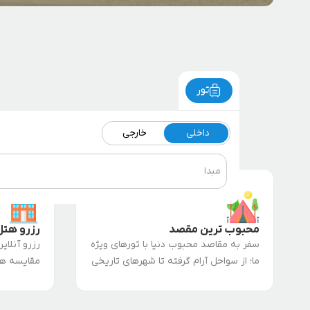
تور
داخلی
خارجی
مبدا
محبوب ترین مقصد
رزرو هتل
سفر به مقاصد محبوب دنیا با تورهای ویژه
رزرو آنلای
ما؛ از سواحل آرام گرفته تا شهرهای تاریخی
مقایسه هز
پر جنب و جوش
خود را با 
برنامهریزی