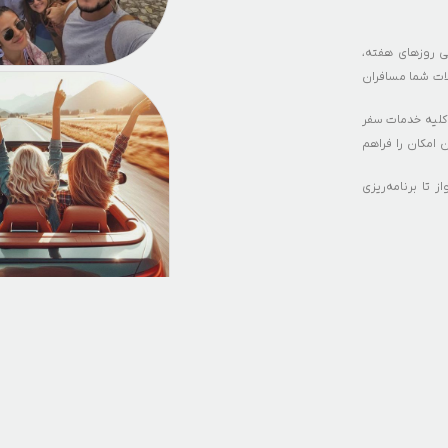
 روزهای هفته،
ات شما مسافران
آنلاین و ایمیل،
 کلیه خدمات سفر
تماس با ما فاصله
امکان را فراهم
شکلات احتمالی
hundreds o هزاران option پرواز، هتل و تور دسترسی
د.
 تا برنامه‌ریزی
ان
تورهای محبوب