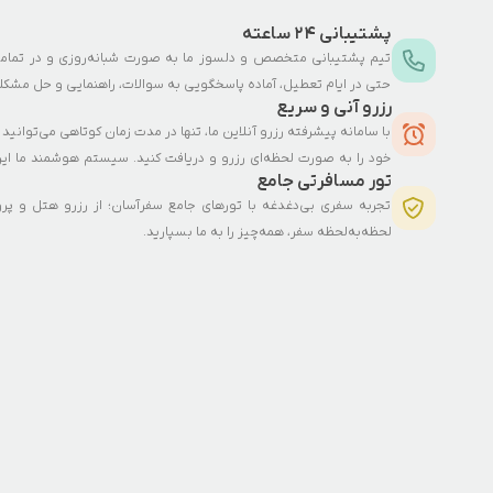
پشتیبانی ۲۴ ساعته
تیم پشتیبانی متخصص و دلسوز ما به صورت شبانه‌روزی و در تمامی
حتی در ایام تعطیل، آماده پاسخگویی به سوالات، راهنمایی و حل مشکل
رزرو آنی و سریع
عزیز می‌باشد. ما با ارائه خدمات پشتیبانی چندزبانه از طریق تلفن، چت 
با سامانه پیشرفته رزرو آنلاین ما، تنها در مدت زمان کوتاهی می‌توانید
این اطمینان را به شما می‌دهیم که در هر کجای دنیا که باشید، تنها یک 
خود را به صورت لحظه‌ای رزرو و دریافت کنید. سیستم هوشمند ما این 
دارید. همچنین تیم فنی ما به صورت دائمی در حال پایش و رفع م
تور مسافرتی جامع
می‌آورد تا در کسری از ثانیه به f
سیستم است تا تجربه‌ای بی‌نظیر از رزرو آنلاین را برای شما به ارمغان آور
تجربه سفری بی‌دغدغه با تورهای جامع سفرآسان؛ از رزرو هتل و پرواز
داشته باشید و بهترین گزینه را با تضمین بهترین قیمت انتخاب نمایید.
لحظه‌به‌لحظه سفر، همه‌چیز را به ما بسپارید.
دسترسی آس